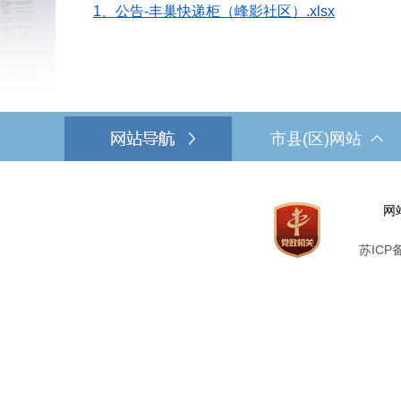
1、公告-丰巢快递柜（峰影社区）.xlsx
市县(区)网站
网
苏ICP备