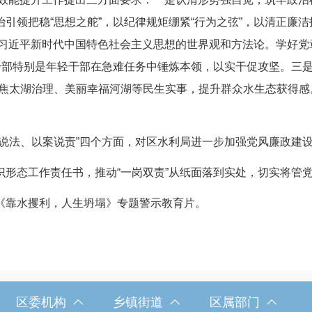
引领把稳“思想之舵”，以纪律规矩绷紧“行为之弦”，以清正廉
握习近平新时代中国特色社会主义思想的世界观和方法论。学好党
干部特别是年轻干部在急难任务中锤炼本领，以实干促攻坚。三
聚焦太湖治理、美丽幸福河湖等民生实事，提升群众水生态获得
法、以案说责”四个方面，对区水利局进一步加强党风廉政建
态工作责任书，推动“一岗双责”从纸面落到实处，切实将管党
靠水攫利，人生坍塌》专题警示教育片。
区委机构
乡镇街道
区属部门