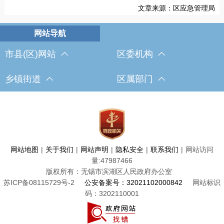
文章来源：区应急管理局
市县(区)网站
区委机构
乡镇街道
区属部门
网站地图
|
关于我们
|
网站声明
|
隐私安全
|
联系我们
|
网站访问
量:
47987466
版权所有：无锡市滨湖区人民政府办公室
苏ICP备08115729号-2
公安备案号：32021102000842
网站标识
码：3202110001