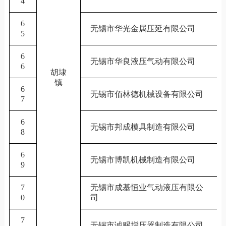
4
6
无锡市华光金属压延有限公司
5
6
无锡市华良液压气动有限公司
6
胡埭
镇
6
无锡市佰林德机械设备有限公司
7
6
无锡市邦成模具制造有限公司
8
6
无锡市博凯机械制造有限公司
9
7
无锡市成基恒业气动液压有限公
0
司
7
无锡市诚赐增压器制造有限公司