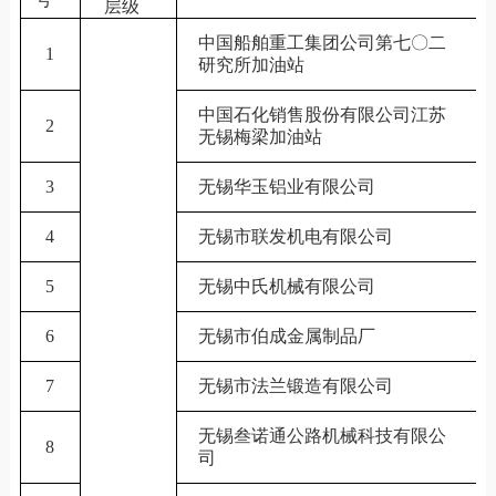
层级
中国船舶重工集团公司第七〇二
1
研究所加油站
中国石化销售股份有限公司江苏
2
无锡梅梁加油站
3
无锡华玉铝业有限公司
4
无锡市联发机电有限公司
5
无锡中氏机械有限公司
6
无锡市伯成金属制品厂
7
无锡市法兰锻造有限公司
无锡叁诺通公路机械科技有限公
8
司