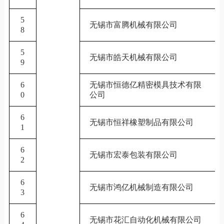
5
无锡市富腾机械有限公司
8
5
无锡市皓天机械有限公司
9
6
无锡市恒德亿精密模具技术有限
0
公司
6
无锡市恒祥橡塑制品有限公司
1
6
无锡市宏泰包装有限公司
2
6
无锡市鸿亿机械制造有限公司
3
6
无锡市花汇自动化机械有限公司