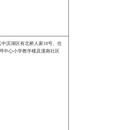
其中滨湖区有北桥人家
18号、住
、河埒中心小学教学楼及溪南社区
。