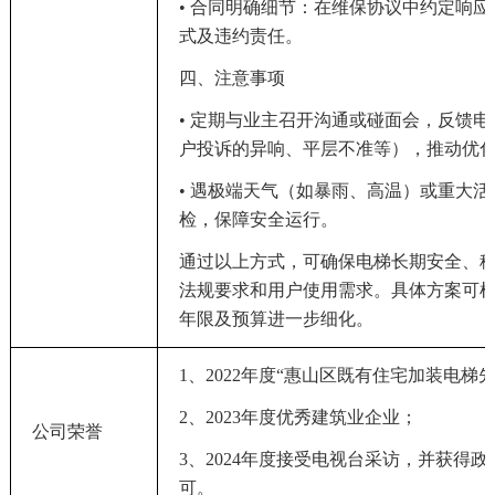
• 合同明确细节：在维保协议中约定响
式及违约责任。
四、注意事项
• 定期与
业主
召开沟通
或碰面
会，反馈电
户投诉的异响、平层不准等），推动优
• 遇极端天气（如暴雨、高温）或重大
检，保障安全运行。
通过以上方式，可确保电梯长期安全、
法规要求和用户使用需求。具体方案可
年限及预算进一步细化。
1、2022年度“惠山区既有住宅加装电梯
2、2023年度优秀建筑业企业；
公司荣誉
3、2024年度接受电视台采访，并获得
可。