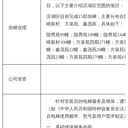
目，以下主要介绍滨湖区范围的项目：
滨湖区目前完成
15部加梯，主要分布在
嶂新村、方泉苑、鑫茂苑，具体如下：
加梯业绩
隐秀苑
99幢；隐秀苑100幢；隐秀苑144
嶂新村106幢；方泉苑四期271幢；方泉苑
幢；鑫茂苑22幢；鑫茂苑26幢；方泉苑四
茂苑23幢；方泉苑四期270幢；方泉苑61
公司资质
针对安装后的电梯服务及维保，通
（如《中华人民共和国特种设备安全法
合电梯使用频率、型号及用户需求制定
一、基础维保服务内容