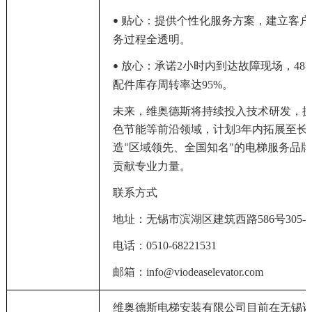
贴心：提供个性化服务方案，建立客户
•
务过程全透明。
放心：承诺2小时内到达故障现场，48
•
配件库存周转率达95%。
未来，维奥德斯
将
持续投入技术研发，
色节能等前沿领域，计划3年内拓展至长
造
区域领先、全国知名
的电梯服务品
“
”
贡献专业力量。
联系方式
地址：无锡市滨湖区建筑西路586号305-3
电话：0510-
68221531
邮箱：info@viodeaselevator.com
维奥德斯电梯安装有限公司
目前在无锡