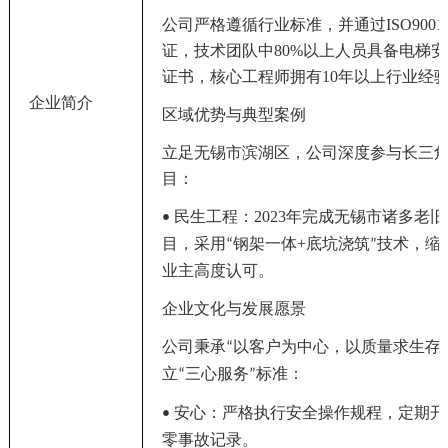
公司严格遵循行业标准，并通过ISO900
证，技术团队中80%以上人员具备电梯
证书，核心工程师拥有10年以上行业经
企业简介
区域优势与典型案例
立足无锡
市滨湖区
，公司深度参与长三
目：
民生工程：2023年完成无锡市
诸多
老旧
•
目，采用
钢架一体+底坑浇筑
技术，缩
“
”
业主高度认可。
企业文化与发展愿景
公司秉承
以客户为中心，以质量求生存
“
立
三心服务
标准：
“
”
安心：严格执行安全操作规程，定期开
•
零事故记录。