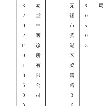
3
泰
无
6-
局
2
堂
锡
0
0
中
市
5-
2
医
滨
0
11
诊
湖
5
0
所
区
1
有
梁
8
限
清
5
公
路
0
司
3
3
6