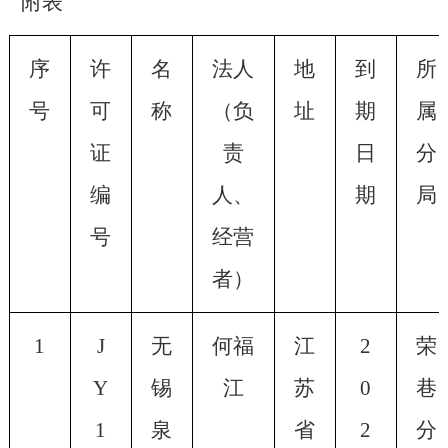
附表
序
许
名
法人
地
到
所
号
可
称
（负
址
期
属
证
责
日
分
编
人、
期
局
号
经营
者）
1
J
无
何福
江
2
荣
Y
锡
江
苏
0
巷
1
泉
省
2
分