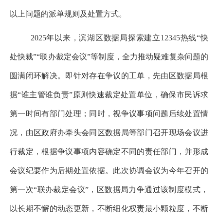
以上问题的派单规则及处置方式。
2025
年以来，滨湖区数据局探索建立
12345
热线
“快
处快裁”
“联办裁定会议”等制度，全力推动疑难复杂问题的
圆满闭环解决。即针对
存在争议的工单，
先
由区数据局根
据
“谁主管谁负责”原则快速裁定处置单位，确保市民诉求
第一时间
有部门处理
；同时，视争议事项问题后续处置情
况，
由区政府办牵头
会同
区数据局等部门召开现场会议进
行裁定，根据争议事项内容确定不同的责任部门，并形成
会议纪要作为后期处置依据。
此次协调会议为今年召开的
第一次
“联办裁定会议”，区数据局力争通过该制度模式，
以
长期不懈的动态更新，不断细化权责最小颗粒度，不断