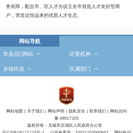
务矩阵，配合市、区人才办设立全市首批人才友好型商
户，营造近悦远来的优质人才生态。
市县(区)网站
区委机构
乡镇街道
区属部门
网站地图
|
关于我们
|
网站声明
|
隐私安全
|
联系我们
|
网站访问
量:
48017325
版权所有：无锡市滨湖区人民政府办公室
苏ICP备08115729号-2
公安备案号：32021102000842
网站标识