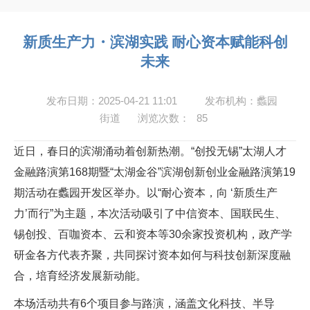
新质生产力・滨湖实践 耐心资本赋能科创
未来
发布日期：2025-04-21 11:01
发布机构：蠡园
街道
浏览次数：
85
近日，春日的滨湖涌动着创新热潮。“创投无锡”太湖人才
金融路演第
168
期暨“太湖金谷”滨湖创新创业金融路演第
19
期活动在蠡园开发区举办。以“耐心资本，向
‘新质生产
力’而行”为主题，本次活动吸引了中信资本、国联民生、
锡创投、百咖资本、云和资本等30余家投资机构，政产学
研金各方代表齐聚，共同探讨资本如何与科技创新深度融
合，培育经济发展新动能。
本场活动共有
6
个项目参与路演，涵盖文化科技、半导