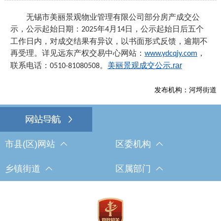
无锡市美丽景观物业管理有限公司部分房产
成交公
示，公示起始日期：
年
月
日，公示起始日后五个
202
5
4
14
工作日内，对成交结果有异议，以书面形式反馈，逾期不
再受理。详见远东产权交易中心网站：
，
www.ydcqjy.com
联系电话：
。
美丽景观成交公示.rar
0510-81080508
发布机构：河埒街道
市县(区)网站
区委机构
乡镇街道
区属部门