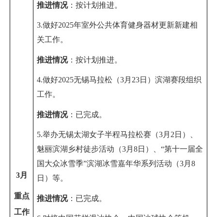
推进情况
：
按计划推进
。
3.做好
2025
年室外公共体育健身器材更新新建相
关工作。
推进情况
：
按计划推进
。
4.做好
2025
无锡马拉松（
3
月
23
日）滨湖赛段组织
工作。
推进情况
：
已完成。
5.举办无锡太湖女子半程马拉松赛（
3
月
2
日）、
魅丽滨湖乡村徒步活动（
3
月
8
日）、“第十一届全
国大众冰雪季”滨湖冰雪嘉年华系列活动（
3
月
8
3
月
日）等。
重点
推进情况
：
已完成。
工作