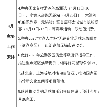
4
.
举办
国家花样滑冰等级测试
（
4
月
13
日
-16
日
）、
小黄人趣跑无锡站
（
4
月
26
日）
、
大运河
帆船系列赛（无锡站）暨首届环太湖城市帆船联
4
月
赛
（
4
月
11
日
-13
日
）
等赛事活动，
联动促消费
。
主要
5.
举办
2025
“太湖人才杯”无锡企业足球超级联赛
（滨湖赛区）
，组织参加无锡市运动会
。
工作
6.
做好
2025
年旅游景区质量等级复评指导工作
。
安排
推进重点景区焕新提升，辅导好花星球争创
3A
。
7
.
赴北京、上海等地对接项目资源，推动国家图
书馆新文化空间等项目落地。
8.
继续推动吴钩足球俱乐部项目建设，预计今年
8
月底完工
。