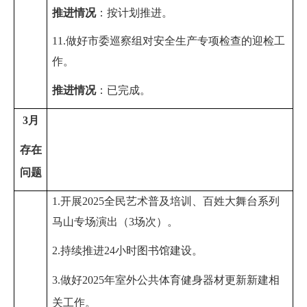
推进情况
：
按计划推进。
11.做好市委巡察组对安全生产专项检查的
迎检
工
作。
推进情况
：
已完成。
3
月
存在
问题
1.开展
2025
全民艺术普及培训、
百姓大舞台系列
马山专场演出（
3
场次）
。
2.
持续推进
24
小时图书馆建设。
3
.
做好
2025
年室外公共体育健身器材更新新建相
关工作
。