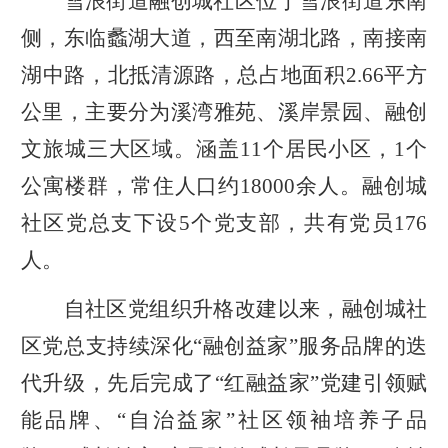
雪浪街道
融创城社区位于雪浪街道东南
侧，
东临蠡湖大道，
西至南湖北路，
南接南
湖中路，北抵清源路
，
总占地面积
2
.66
平方
公里，
主要分为溪湾雅苑、溪岸景园、融创
文旅城三大区域。
涵盖
11个居民小区，1个
公寓楼群，常住人口约18000余人
。融创城
社区党总支
下
设
5
个
党
支部，
共
有党员
176
人。
自社区党组织升格改建以来，融创城社
区党总支
持续深化
“
融创益家
”
服务品牌的迭
代升级
，
先后完成了
“红融益家”党建引领赋
能品牌、“自治益家”社区领袖培养子品