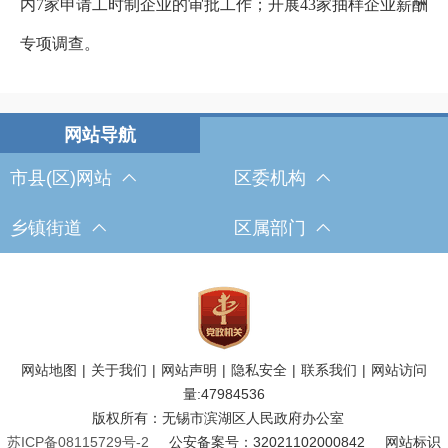
内
7
家申请工时制企业的审批工作；开展
43
家抽样企业薪酬
专项调查。
市县(区)网站
区委机构
乡镇街道
区属部门
网站地图
|
关于我们
|
网站声明
|
隐私安全
|
联系我们
|
网站访问
量:
47984536
版权所有：无锡市滨湖区人民政府办公室
苏ICP备08115729号-2
公安备案号：32021102000842
网站标识