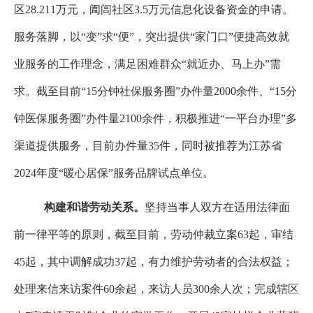
区
28.211
万元，阖闾社区
3.5
万元信息化设备资金的申请。
服务落脚，以“变”求“便”
，
突出提供“家门口”便捷高效就
业服务的工作理念，满足困难群众“就近办、马上办”需
求。
截至目前
“
15
分钟社保服务圈”办件量
2000
余件
、
“
15
分
钟
医
保服务圈”办件量
2100
余件
，积极推进“一平台办理”多
渠道提供服务，目前办件量
35
件，同时被推荐为江苏省
2024
年度“暖心居保”服务品牌试点单位
。
构建和谐劳动关系。
坚持当事人双方在适用法律面
前一律平等的原则，截至目前，劳动仲裁立案
63
起，审结
45
起，其中调解成功
37
起，有力维护劳动者的合法权益；
处理来信来访案件
60
余起，来访人员
300
余人次；完成辖区