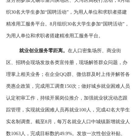
业分别参加无锡市渝川陕地区、大湾区高校行活动，
8
月组
织
30
名大学生参加“国聘活动”，为用人单位和求职者搭建
精准用工服务平台。
8
月组织
30
名大学生参加“国聘活动”，
为用人单位和求职者搭建精准用工服务平台。
就业创业
服务零距离。
在人口密集场所、商业街
区、招聘会现场发放各类宣传册，现场解答群众问题，办
理掌上相关业务；在企业QQ群、微信群及时上传并解答各
类惠企政策，完成用工调查
150
次；做好城乡就业困难人员
认定初审工作，持续开展岗位推介，加强就业状况动态跟
踪管理，实现就业困难人员再就业
100
人，完成
42
名大学生
实名制调查。截至
8
月，每万名就业人口中城镇新增就业人
数
1063
人，完成目标数的
49.9
%
。
发放一次性创业
补贴
、