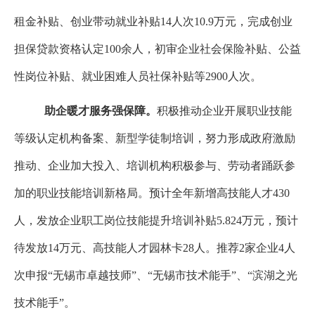
租金补贴
、创业带动就业补贴
14
人次
10.9
万元，
完成
创业
担保贷款
资格认定
100
余人，初审
企业社会保险补贴、公益
性岗位补贴、就业困难人员社保补贴等
2900
人次。
助企暖才服务强保障。
积极推动企业开展职业技能
等级认定机构备案、新型学徒制培训，努力形成政府激励
推动、企业加大投入、培训机构积极参与、劳动者踊跃参
加的职业技能培训新格局。预计全年新增高技能人才
430
人，发放企业职工岗位技能提升培训补贴
5.824
万元，预计
待发放
14
万元、高技能人才园林卡
28
人。推荐
2
家企业
4
人
次申报“无锡市卓越技师”、“无锡市技术能手”、“滨湖之光
技术能手”。