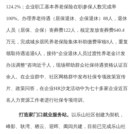
124.2
%
；企业职工基本养老保险在职参保人数完成率
100
%
。
办理养老待遇（居保退休、企保退休）
88
人，退休
人员（居保、企保）丧葬费
122
人，核定发放丧葬费
640.4
万元
，完成城乡居民养老保险集体补助缴费审核
8
人，重复
领取待遇追退
6
人，接待“企业退休人员过渡性养老金计发
办法调整”咨询近千人，现场帮助群众社保待遇资格认证百
余人
。
在企业群中、社区网格群中发布社保专项政策宣传
片、政策问答，在企业HR沙龙活动中为七十多家企业近百
名人力资源工作者进行社保专项培训。
打造家门口就业服务站
。
以乐山社区创建为契机，
峰影、耿湾、栖云、迎晖、阖闾共建，目前已完成乐山社