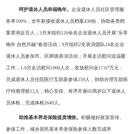
呵护
退休人员幸福
晚年
。
企业退休人员社区管理服
务率
100
%
，全年新接收退休人员档案
430
份，协助各类档
案查询近百人；
3
月末组织
120
余名企业退休人员
开展
“
乐享
晚年 自然共融
”
春游活动
；
9
月组织
2
支表演团队
24
名企业
退休人员参加市、区两级表演活动；开展
走访慰问
送温暖
工作，
1-9
月走访慰问
1000
人
次
，发放慰问金
17.67
万元
；
完成退休人员住院医疗互助新参保
259
人，协助办理互助医
疗特惠理赔
12
人；精心安排、有序开展
65
周岁以下退休人
员体检，完成体检
2649
人。
助推
基本养老保险
提质增效。
积极做好政策宣传、
参保工作，城乡居民基本养老保险参保人数完成率