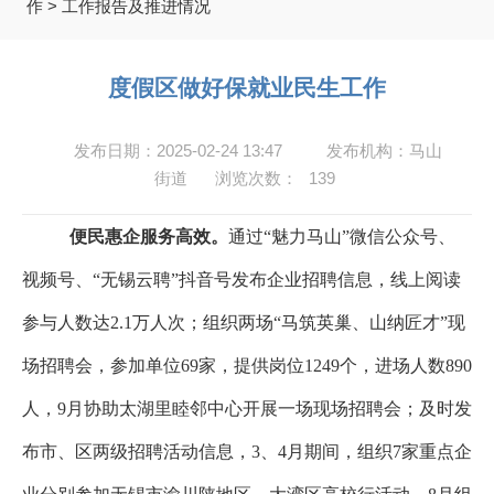
作
>
工作报告及推进情况
度假区做好保就业民生工作
发布日期：2025-02-24 13:47
发布机构：马山
街道
浏览次数：
139
便民惠企服务高效。
通过“魅力马山”微信公众号、
视频号、“无锡云聘”抖音号发布企业招聘信息，线上阅读
参与人数达
2.1
万人次；组织两场“马筑英巢、山纳匠才”现
场招聘会，参加单位
69
家，提供岗位
1249
个，进场人数
890
人，
9
月协助太湖里睦邻中心开展一场现场招聘会；及时发
布市、区两级招聘活动信息，
3
、
4
月期间，组织
7
家重点企