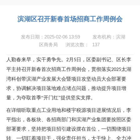
滨湖区召开新春首场招商工作周例会
发布日期：2025-02-06 13:59
发布机构：滨湖
区商务局
浏览次数：
137
人勤春来早，实干勇争先。
月
日，区委副书记、区长李
2
5
平主持召开新春首次招商工作周例会，贯彻落实
太湖
2025
湾科创带滨湖产业发展大会暨项目攻坚动员大会部署要
求，协调解决项目落地难点堵点问题，推动提升项目增
量，为夺取首季“开门红”提供坚实支撑。
在详细听取重点工业用地和楼宇税源项目进展情况后，李
平指出，各板块、各招商部门和滨湖产业集团要按照区委
部署要求，坚持把项目招引建设摆在首位，一切围绕项目
转、一切盯着项目干，强化责任担当，大干快上、全力冲