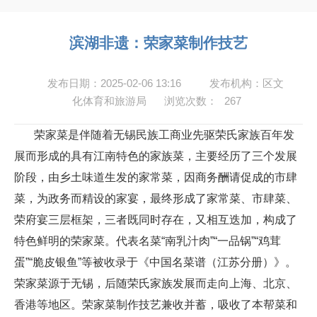
滨湖非遗：荣家菜制作技艺
发布日期：2025-02-06 13:16
发布机构：区文
化体育和旅游局
浏览次数：
267
荣家菜是伴随着无锡民族工商业先驱荣氏家族百年发
展而形成的具有江南特色的家族菜，主要经历了三个发展
阶段，由乡土味道生发的家常菜，因商务酬请促成的市肆
菜，为政务而精设的家宴，最终形成了家常菜、市肆菜、
荣府宴三层框架，三者既同时存在，又相互迭加，构成了
特色鲜明的荣家菜。代表名菜“南乳汁肉”“一品锅”“鸡茸
蛋”“脆皮银鱼”等被收录于《中国名菜谱（江苏分册）》。
荣家菜源于无锡，后随荣氏家族发展而走向上海、北京、
香港等地区。荣家菜制作技艺兼收并蓄，吸收了本帮菜和