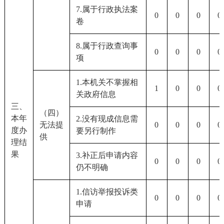
7.属于行政执法案
0
0
0
0
卷
8.属于行政查询事
0
0
0
0
项
1.本机关不掌握相
1
0
0
0
关政府信息
三、
（四）
本年
2.没有现成信息需
无法提
0
0
0
0
度办
要另行制作
供
理结
果
3.补正后申请内容
0
0
0
0
仍不明确
1.信访举报投诉类
0
0
0
0
申请