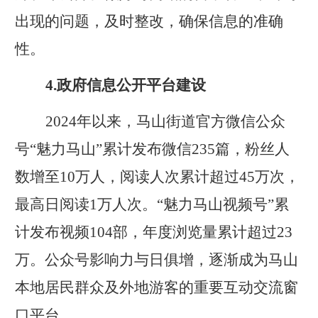
出现的问题，及时整改，确保信息的准确
性。
4
.
政府信息公开平台建设
2024
年以来，马山
街道
官方微信公众
号
“魅力马山”累计发布微信
235
篇，粉丝人
数增至
10
万人，
阅读人次累计超过
45
万次，
最高日阅读
1
万人次
。
“魅力马山视频号”累
计发布视频
104
部，
年度
浏览量累计超过
23
万
。
公众号影响力与日俱增，逐渐成为马山
本地居民群众及外地游客的重要互动交流窗
口平台。