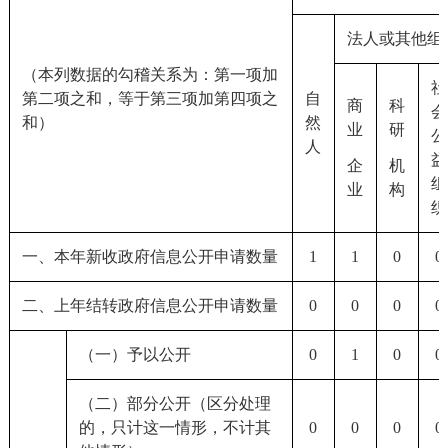
法人或其他组
（本列数据的勾稽关系为：第一项加
社
第二项之和，等于第三项加第四项之
自
商
科
会
和）
然
业
研
公
人
益
企
机
组
业
构
织
一、本年新收政府信息公开申请数量
1
1
0
0
二、上年结转政府信息公开申请数量
0
0
0
0
（一）予以公开
0
1
0
0
（二）部分公开（区分处理
的，只计这一情形，不计其
0
0
0
0