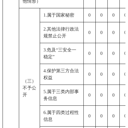
他情形）
1.属于国家秘密
0
0
0
0
2.其他法律行政法
0
0
0
0
规禁止公开
3.危及“三安全一
0
0
0
0
稳定”
4.保护第三方合法
0
0
0
0
权益
（三）
不予公
5.属于三类内部事
开
0
0
0
0
务信息
6.属于四类过程性
0
0
0
0
信息