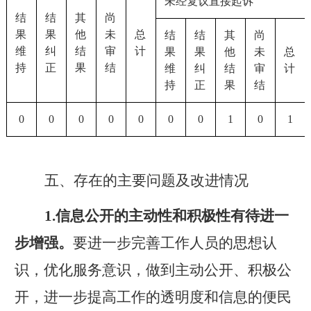
未经复议直接起诉
结
结
其
尚
果
果
他
未
总
结
结
其
尚
维
纠
结
审
计
果
果
他
未
总
持
正
果
结
维
纠
结
审
计
持
正
果
结
0
0
0
0
0
0
0
1
0
1
五、存在的主要问题及改进情况
1
.
信息公开
的主动性和积极性
有待进一
步增强。
要进一步完善工作人员的思想认
识，优化服务意识，做到主动公开、积极公
开，进一步提高工作的透明度和信息的便民