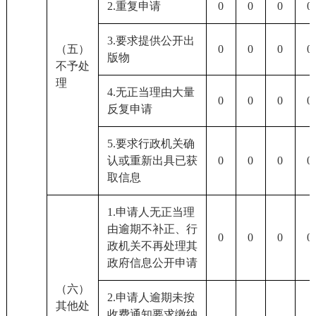
2.重复申请
0
0
0
0
3.要求提供公开出
（五）
0
0
0
0
版物
不予处
理
4.无正当理由大量
0
0
0
0
反复申请
5.要求行政机关确
认或重新出具已获
0
0
0
0
取信息
1.申请人无正当理
由逾期不补正、行
0
0
0
0
政机关不再处理其
政府信息公开申请
（六）
2.申请人逾期未按
其他处
收费通知要求缴纳