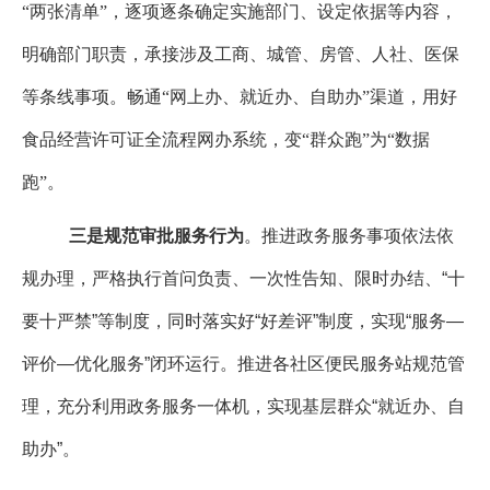
“两张清单”，逐项逐条确定实施部门、设定依据等内容，
明确部门职责，承接涉及工商、城管、房管、人社、医保
等条线事项。畅通“网上办、就近办、自助办”渠道，用好
食品经营许可证全流程网办系统，变“群众跑”为“数据
跑”。
三是规范审批服务行为
。推进政务服务事项依法依
规办理，严格执行首问负责、一次性告知、限时办结、
“
十
要十严禁
”
等制度，同时落实好
“
好差评
”
制度，实现
“
服务
—
评价
—
优化服务
”
闭环运行。推进各社区便民服务站规范管
理，充分利用政务服务一体机，实现基层群众
“
就近办、自
助办
”
。