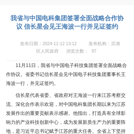
我省与中国电科集团签署全面战略合作协
议 信长星会见王海波一行并见证签约
发布日期：2024-11-12 13:12
发布机构：滨湖
区人民政府
浏览次数：
97
11月11日，我省与中国电子科技集团签署全面战略合
作协议。省委书记信长星会见中国电子科技集团董事长王
海波一行，并见证签约。
信长星代表省委、省政府对王海波一行来江苏考察交
流、深化合作表示欢迎，对中国电科集团长期以来为江苏
发展作出的重要贡献表示感谢。他指出，打造具有全球影
响力的产业科技创新中心，成为发展新质生产力的重要阵
地，是习近平总书记赋予江苏的重大任务。全省上下坚持