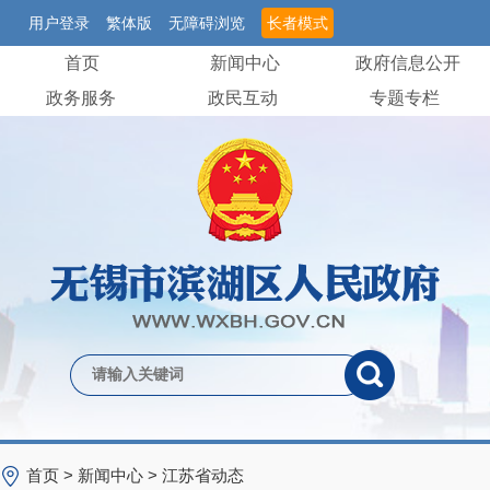
用户登录
繁体版
无障碍浏览
长者模式
首页
新闻中心
政府信息公开
政务服务
政民互动
专题专栏
首页
>
新闻中心
>
江苏省动态