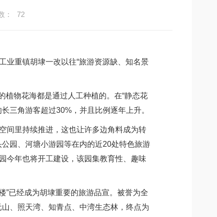
数：
72
工业重镇胡埭一改以往“旅游资源缺、知名景
的植物花海都是通过人工种植的。在“静态花
的长三角游客超过30%，并且比例逐年上升。
空间里持续推进，这也让许多边角料成为转
公园、河塘小游园等在内的近20处特色旅游
游园今年也将开工建设，该园集教育性、趣味
楼”已经成为胡埭重要的旅游品宣。被誉为全
元山、照天湾、知青点、中湾生态林，终点为