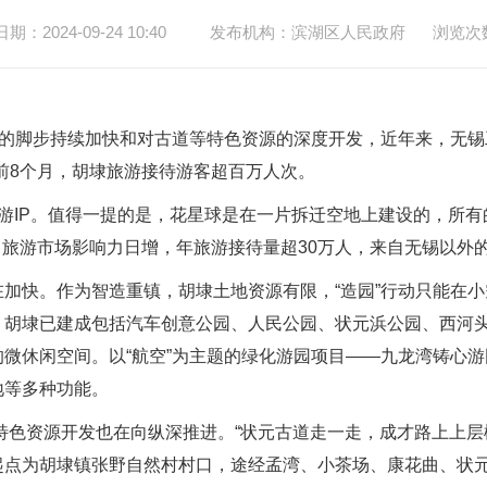
：2024-09-24 10:40
发布机构：滨湖区人民政府
浏览次
的脚步持续加快和对古道等特色资源的深度开发，近年来，无锡
前8个月，胡埭旅游接待游客超百万人次。
IP。值得一提的是，花星球是在一片拆迁空地上建设的，所有
角旅游市场影响力日增，年旅游接待量超30万人，来自无锡以外
快。作为智造重镇，胡埭土地资源有限，“造园”行动只能在小
胡埭已建成包括汽车创意公园、人民公园、状元浜公园、西河头
微休闲空间。以“航空”为主题的绿化游园项目——九龙湾铸心
地等多种功能。
特色资源开发也在向纵深推进。“状元古道走一走，成才路上上层
起点为胡埭镇张野自然村村口，途经孟湾、小茶场、康花曲、状