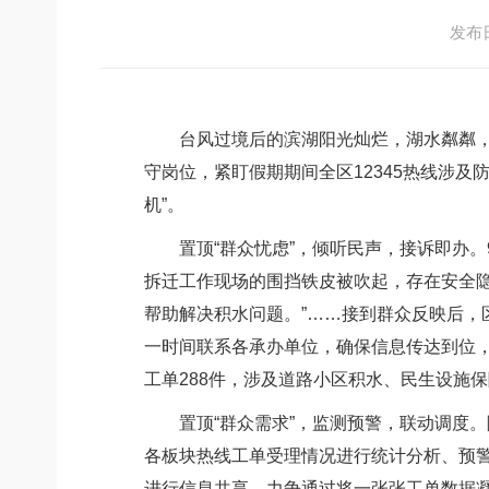
发布日期
台风过境后的滨湖阳光灿烂，湖水粼粼，路
守岗位，紧盯假期期间全区12345热线涉及
机”。
置顶“群众忧虑”，倾听民声，接诉即办。9
拆迁工作现场的围挡铁皮被吹起，存在安全隐
帮助解决积水问题。”……接到群众反映后
一时间联系各承办单位，确保信息传达到位，
工单288件，涉及道路小区积水、民生设施
置顶“群众需求”，监测预警，联动调度。随
各板块热线工单受理情况进行统计分析、预
进行信息共享，力争通过将一张张工单数据凝