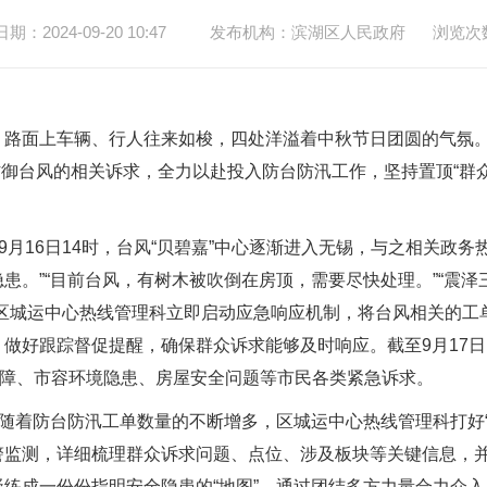
：2024-09-20 10:47
发布机构：滨湖区人民政府
浏览次
面上车辆、行人往来如梭，四处洋溢着中秋节日团圆的气氛。
防御台风的相关诉求，全力以赴投入防台防汛工作，坚持置顶“群
月16日14时，台风“贝碧嘉”中心逐渐进入无锡，与之相关政务
患。”“目前台风，有树木被吹倒在房顶，需要尽快处理。”“震
，区城运中心热线管理科立即启动应急响应机制，将台风相关的工
做好跟踪督促提醒，确保群众诉求能够及时响应。截至9月17日
保障、市容环境隐患、房屋安全问题等市民各类紧急诉求。
着防台防汛工单数量的不断增多，区城运中心热线管理科打好“主
警监测，详细梳理群众诉求问题、点位、涉及板块等关键信息，
练成一份份指明安全隐患的“地图”，通过团结多方力量合力介