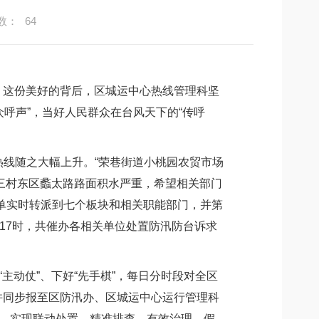
数：
64
这份美好的背后，区城运中心热线管理科坚
众呼声”，当好人民群众在台风天下的“传呼
热线随之大幅上升。“荣巷街道小桃园农贸市场
泽三村东区蠡太路路面积水严重，希望相关部门
单实时转派到七个板块和相关职能部门，并第
17时，共催办各相关单位处置防汛防台诉求
动仗”、下好“先手棋”，每日分时段对全区
并同步报至区防汛办、区城运中心运行管理科
入，实现联动处置、精准排查、有效治理。假