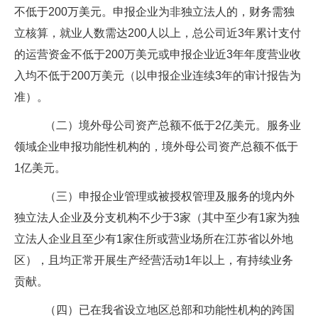
不低于
200
万美元。申报企业为非独立法人的，财务需独
立核算，就业人数需达
200
人以上，总公司近
3
年累计支付
的运营资金不低于
200
万美元或申报企业近
3
年年度营业收
入均不低于
200
万美元（以申报企业连续
3
年的审计报告为
准）。
（二）境外母公司资产总额不低于
2
亿美元。服务业
领域企业申报功能性机构的，境外母公司资产总额不低于
1
亿美元。
（三）申报企业管理或被授权管理及服务的境内外
独立法人企业及分支机构不少于
3
家（其中至少有
1
家为独
立法人企业且至少有
1
家住所或营业场所在江苏省以外地
区），且均正常开展生产经营活动
1
年以上，有持续业务
贡献。
（四）已在我省设立地区总部和功能性机构的跨国