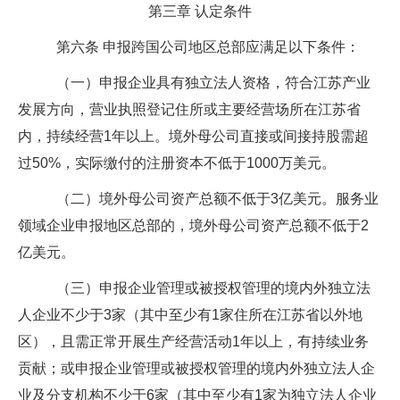
第三章
认定条件
第六条
申报跨国公司地区总部应满足以下条件：
（一）申报企业具有独立法人资格，符合江苏产业
发展方向，营业执照登记住所或主要经营场所在江苏省
内，持续经营
1
年以上。境外母公司直接或间接持股需超
过
50%
，实际缴付的注册资本不低于
1000
万美元。
（二）境外母公司资产总额不低于
3
亿美元。服务业
领域企业申报地区总部的，境外母公司资产总额不低于
2
亿美元。
（三）申报企业管理或被授权管理的境内外独立法
人企业不少于
3
家（其中至少有
1
家住所在江苏省以外地
区），且需正常开展生产经营活动
1
年以上，有持续业务
贡献；或申报企业管理或被授权管理的境内外独立法人企
业及分支机构不少于
6
家（其中至少有
1
家为独立法人企业