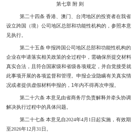
第七章
附
则
第二十四条
香港、澳门、台湾地区的投资者在我省
设立跨国（境）公司地区总部和功能性机构的，参照本意
见执行。
第二十五条
申报跨国公司地区总部和功能性机构的
企业在申请落实相关政策的全过程中，需确保所提交材料
真实合法，且符合国家级和省级各项规定，并自觉接受就
此事项开展的各项监督和管理。申报企业隐瞒有关真实情
况或者提供虚假材料申报的，
1
年内不得再次申报。
第二十六条
本意见由省商务厅负责解释并牵头协调
解决执行过程中的具体问题。
第二十七条
本意见自
2024
年
4
月
1
日起实施，有效期
至
2026
年
12
月
31
日。