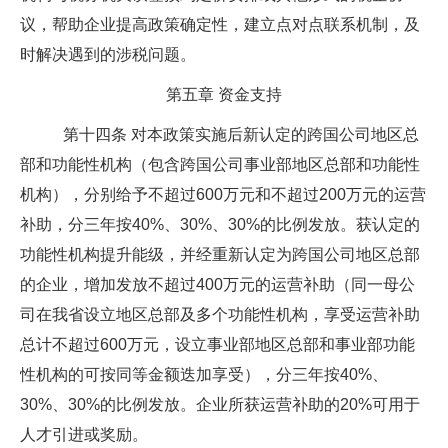
议，帮助企业提高政策确定性，建立点对点联系机制，及
时解决遇到的涉税问题。
第五章
资金支持
第十四条
对本政策实施后新认定的跨国公司地区总
部和功能性机构（包含跨国公司事业部地区总部和功能性
机构），分别给予不超过
600
万元和不超过
200
万元的运营
补助，分三年按
40%
、
30%
、
30%
的比例发放。获认定的
功能性机构提升能级，并经重新认定为跨国公司地区总部
的企业，增加发放不超过
400
万元的运营补助（同一母公
司在我省设立地区总部及多个功能性机构，享受运营补助
总计不超过
600
万元，设立事业部地区总部和事业部功能
性机构的可按同等金额迭加享受），分三年按
40%
、
30%
、
30%
的比例发放。企业所获运营补助的
20%
可用于
人才引进或奖励。