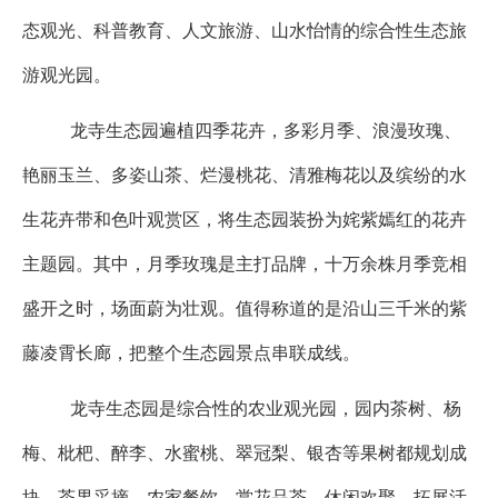
态观光、科普教育、人文旅游、山水怡情的综合性生态旅
游观光园。
龙寺生态园遍植四季花卉，多彩月季、浪漫玫瑰、
艳丽玉兰、多姿山茶、烂漫桃花、清雅梅花以及缤纷的水
生花卉带和色叶观赏区，将生态园装扮为姹紫嫣红的花卉
主题园。其中，月季玫瑰是主打品牌，十万余株月季竞相
盛开之时，场面蔚为壮观。值得称道的是沿山三千米的紫
藤凌霄长廊，把整个生态园景点串联成线。
龙寺生态园是综合性的农业观光园，园内茶树、杨
梅、枇杷、醉李、水蜜桃、翠冠梨、银杏等果树都规划成
块。茶果采摘、农家餐饮、赏花品茶、休闲欢聚、拓展活