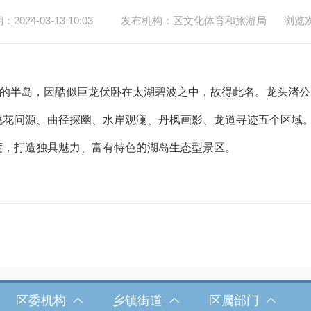
024-03-13 10:03
发布机构：区文化体育和旅游局
浏览
的半岛，因酷似巨龙伏卧在太湖碧波之中，故得此名。龙头渚公园
桃花问源、曲径探幽、水岸观澜、丹枫画影、龙道寻迹五个区域
度，打造独具魅力、富有特色的湖岛生态型景区。
区委机构
乡镇街道
区属部门