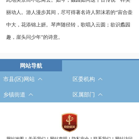
丽动人。游人漫步其间，尽可得著名诗人郭沫若的“宙合壶
中大，花添锦上妍。琴声随径转，歌唱入云圆；欲识蠡园
趣，崖头问少年”的诗意。
市县(区)网站
区委机构
乡镇街道
区属部门
网站地图
|
关于我们
|
网站声明
|
隐私安全
|
联系我们
|
网站访问