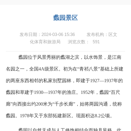
蠡园景区
发布日期：2024-03-06 15:36
发布机构：区文
化体育和旅游局
浏览次数：
591
蠡园位于风景秀丽的蠡湖之滨，以水饰景，是江南
名园之一，全国4A级景区。初为在“青祁八景”基础上所建
的两座东西相邻的私家别墅园林，即建于1927—1937年的
蠡园和草建于1930—1937年的渔庄。1952年，蠡园“百尺
廊”向西接出约200米为“千步长廊”，始将两园沟通，统称
蠡园。1978年又于东部拓建新区。现面积达8.2公顷。
蠡园以自然天成与人工修饰相结合而独具风格。此