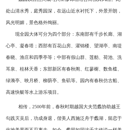
处山清水秀，庭秀园深，在远山近水衬托下，外景开朗，
风光明媚，景色格外绚丽。
现全园大体可分为四个部分：东南部有千步长廊、湖
心亭、凝春塔；西部有百花山房、濯锦楼、望湖亭、南堤
春晓、渔庄和四季亭等；中部有假山群、莲舫、荷池、洗
耳泉、桂林天香；东部新区有春秋阁、红蓼榭、数鱼槛、
绿漪亭、映月桥、柳荫亭、鱼矶等。园内有春秋仿古船、
高速快艇等水上游乐项目。
相传，2500年前，春秋时期越国大夫范蠡协助越王
勾践灭吴后，功成身退，偕美人西施泛舟于蠡湖，留恋于
此地美景而不忍离去。如今，蠡园如同这千古传说一样美