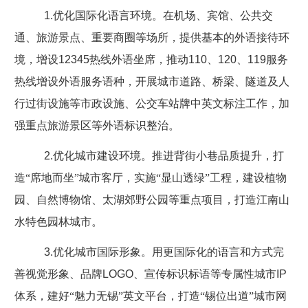
1.
优化国际化语言环境。在机场、宾馆、公共交
通、旅游景点、重要商圈等场所，提供基本的外语接待环
境，增设
12345
热线外语坐席，推动
110
、
120
、
119
服务
热线增设外语服务语种，开展城市道路、桥梁、隧道及人
行过街设施等市政设施、公交车站牌中英文标注工作，加
强重点旅游景区等外语标识整治。
2.
优化城市建设环境。推进背街小巷品质提升，打
造“席地而坐”城市客厅，实施“显山透绿”工程，建设植物
园、自然博物馆、太湖郊野公园等重点项目，打造江南山
水特色园林城市。
3.
优化城市国际形象。用更国际化的语言和方式完
善视觉形象、品牌
LOGO
、宣传标识标语等专属性城市
IP
体系，建好“魅力无锡”英文平台，打造“锡位出道”城市网