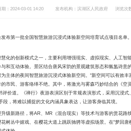
：2024-03-01 14:20
发布机构：滨湖区人民政府
浏览次
布第一批全国智慧旅游沉浸式体验新空间培育试点项目名单。
化的创新模式之一，主要利用增强现实、虚拟现实、人工智能
参与和互动体验。景区结合唐风宋韵的景观建筑形态和氤氲诗意
为主体的夜间智慧旅游沉浸式体验新空间。“新空间可以有效丰
卡的市民、游客络绎不绝。其中，将激光与雾森巧妙结合的《空灵
红书评价道。《禅行》夜游表演区别于常规表演形式，采用沉浸式
技手段，将难以捕捉的文化内涵具象表达，让游客身临其境。
级新路径，将AR、MR（混合现实）等技术与游客的赏花路线
花树丛中嬉戏、在樱花大道上跳跃驰骋等虚拟场景。在“梦回唐樱
浸式体验。