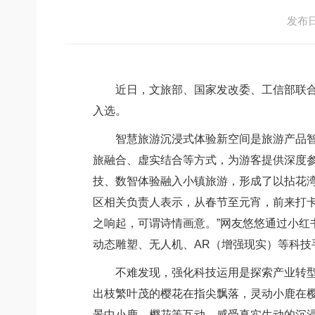
发布日期
近日，文旅部、国家发改委、工信部联合发
入选。
智慧旅游沉浸式体验新空间是旅游产品智慧
旅融合、虚实结合等方式，为游客提供深度
技、数智体验融入小镇旅游，形成了以拈花湾
区相关负责人表示，从春节至元宵，前来打
之响起，可谓诗情画意。”网友悠悠通过小
动态雕塑、无人机、AR（增强现实）等科
不难发现，强化科技运用是探索产业转型升
出枝繁叶茂的樱花在指尖飘落，灵动小鹿在樱
景中小鹿、樱花等互动，感受真实生动的沉