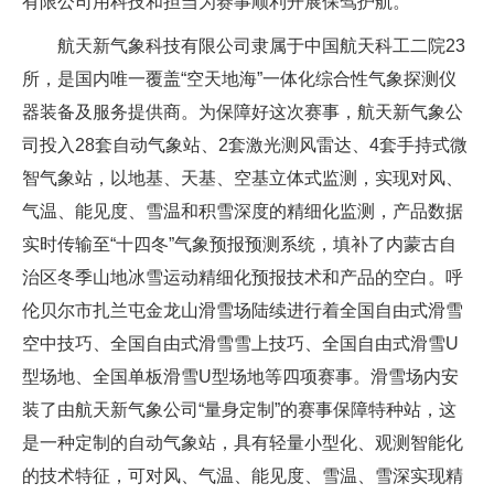
有限公司用科技和担当为赛事顺利开展保驾护航。
航天新气象科技有限公司隶属于中国航天科工二院23
所，是国内唯一覆盖“空天地海”一体化综合性气象探测仪
器装备及服务提供商。为保障好这次赛事，航天新气象公
司投入28套自动气象站、2套激光测风雷达、4套手持式微
智气象站，以地基、天基、空基立体式监测，实现对风、
气温、能见度、雪温和积雪深度的精细化监测，产品数据
实时传输至“十四冬”气象预报预测系统，填补了内蒙古自
治区冬季山地冰雪运动精细化预报技术和产品的空白。呼
伦贝尔市扎兰屯金龙山滑雪场陆续进行着全国自由式滑雪
空中技巧、全国自由式滑雪雪上技巧、全国自由式滑雪U
型场地、全国单板滑雪U型场地等四项赛事。滑雪场内安
装了由航天新气象公司“量身定制”的赛事保障特种站，这
是一种定制的自动气象站，具有轻量小型化、观测智能化
的技术特征，可对风、气温、能见度、雪温、雪深实现精