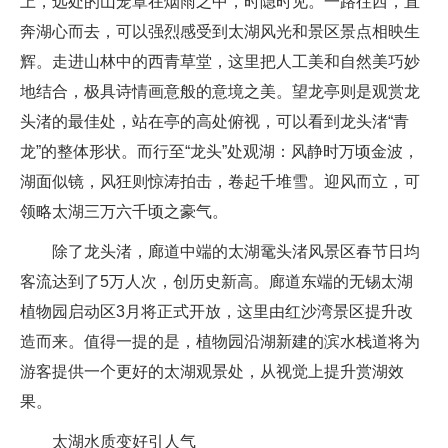
上，远处的山笼罩在烟雨之中，时隐时见。一路往西，直
奔湖心而去，可以强烈感受到太湖风光和景区景点相映生
辉。走进山林中的西青草堂，这里把人工美和自然美巧妙
地结合，极具诗情画意般的意境之美。望龙亭则是观赏龙
头渚的最佳处，站在亭的高处俯视，可以看到龙头渚“青
龙”的整体形状。而行至“龙头”处观湖：风静时万顷金波，
湖面似镜，风狂则惊涛拍击，卷起千堆雪。迎风而立，可
领略太湖三万六千顷之豪气。
除了龙头渚，廊道中端的太湖鼋头渚风景区春节日均
客流达到了5万人次，创历史新高。廊道东端的无锡太湖
植物园启动区3月将正式开放，这里由红沙湾景区提升改
造而来。值得一提的是，植物园沿湖新建的滨水栈道将为
游客提供一个更好的太湖观景处，从视觉上提升赏湖效
果。
太湖水质变好引人气