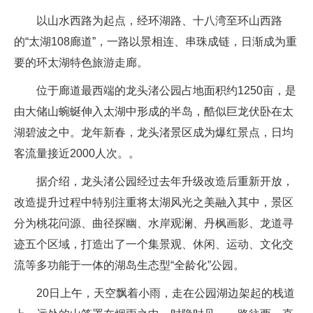
以山水西路为起点，经环湖路、十八湾至环山西路
的“太湖108廊道”，一路以景相连、串珠成链，日渐成为重
要的环太湖特色旅游走廊。
位于廊道最西端的龙头渚公园占地面积约1250亩，是
由大储山蜿蜒伸入太湖中形成的半岛，酷似巨龙伏卧在太
湖碧波之中。龙年新春，龙头渚景区成为爆红景点，日均
客流量接近2000人次。。
据介绍，龙头渚公园经过去年升级改造后重新开放，
改造提升过程中特别注重将太湖风光之美融入其中，景区
分为桃花问源、曲径探幽、水岸观澜、丹枫画影、龙道寻
迹五个区域，打造出了一个集景观、休闲、运动、文化交
流等多功能于一体的湖岛生态型“全龄化”公园。
20日上午，天空飘着小雨，走在公园湖边架起的栈道