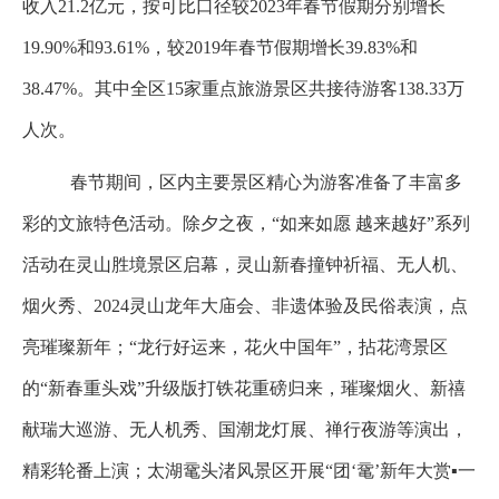
收入21.2亿元，按可比口径较2023年春节假期分别增长
19.90%和93.61%，较2019年春节假期增长39.83%和
38.47%。其中全区15家重点旅游景区共接待游客138.33万
人次。
春节期间，区内主要景区精心为游客准备了丰富多
彩的文旅特色活动。除夕之夜，“如来如愿 越来越好”系列
活动在灵山胜境景区启幕，灵山新春撞钟祈福、无人机、
烟火秀、2024灵山龙年大庙会、非遗体验及民俗表演，点
亮璀璨新年；“龙行好运来，花火中国年”，拈花湾景区
的“新春重头戏”升级版打铁花重磅归来，璀璨烟火、新禧
献瑞大巡游、无人机秀、国潮龙灯展、禅行夜游等演出，
精彩轮番上演；太湖鼋头渚风景区开展“团‘鼋’新年大赏▪一