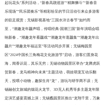
起玩花头”系列活动，“新春高跷巡游”“精舞狮斗”“新春音
乐现场”“民乐团奏乐”等精彩纷呈的节日活动引来众多游客
的驻足观赏；无锡影视基地“三国水浒古春节”如约而
至，“潮趣龙年龘声唱，传唱经典·国潮三国”新年演唱会唱
响新春，“潮趣龙年看龘戏”“潮趣龙年逛龘集”“潮趣龙年出
龘片”“潮趣龙年福运至”等活动同步开展；无锡梅园景
区“2024中国长三角梅花文化旅游节”启动，游客们置身花
海，闻香识花，其乐无穷；无锡动物园景区举办“龙腾虎跃
贺新春，龙马精神向未来”主题活动，萌娃萌宠互动乐翻
天，投喂小动物，趣探生肖“龙”，游玩与研学两不误；无
锡融创文旅城的烟花火龙节、3D无人机秀等多主题龙年限
定演艺盛宴震撼上演；无锡蠡园景区推出“龙翔千里，万象