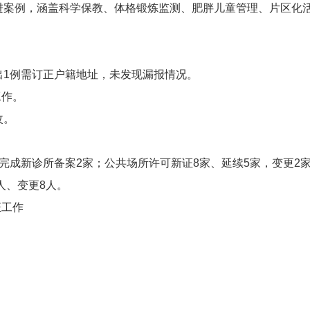
进案例，涵盖科学保教、体格锻炼监测、肥胖儿童管理、片区化
出1例需订正户籍地址，未发现漏报情况。
工作。
改。
完成新诊所备案2家；公共场所许可新证8家、延续5家，变更2家
人、变更8人。
证工作
。