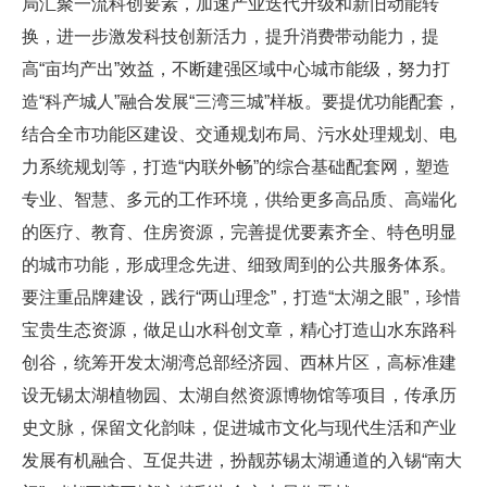
局汇聚一流科创要素，加速产业迭代升级和新旧动能转
换，进一步激发科技创新活力，提升消费带动能力，提
高“亩均产出”效益，不断建强区域中心城市能级，努力打
造“科产城人”融合发展“三湾三城”样板。要提优功能配套，
结合全市功能区建设、交通规划布局、污水处理规划、电
力系统规划等，打造“内联外畅”的综合基础配套网，塑造
专业、智慧、多元的工作环境，供给更多高品质、高端化
的医疗、教育、住房资源，完善提优要素齐全、特色明显
的城市功能，形成理念先进、细致周到的公共服务体系。
要注重品牌建设，践行“两山理念”，打造“太湖之眼”，珍惜
宝贵生态资源，做足山水科创文章，精心打造山水东路科
创谷，统筹开发太湖湾总部经济园、西林片区，高标准建
设无锡太湖植物园、太湖自然资源博物馆等项目，传承历
史文脉，保留文化韵味，促进城市文化与现代生活和产业
发展有机融合、互促共进，扮靓苏锡太湖通道的入锡“南大