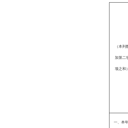
（本列
加第二
项之和
一、本