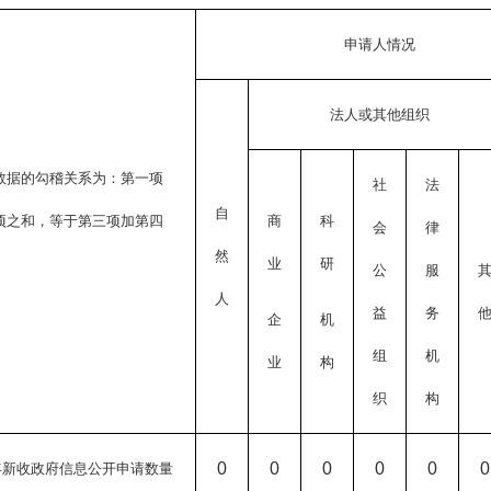
申请人情况
法人或其他组织
数据的勾稽关系为：第一项
社
法
自
项之和，等于第三项加第四
商
科
会
律
然
）
业
研
公
服
人
益
务
企
机
组
机
业
构
织
构
0
0
0
0
0
0
年新收政府信息公开申请数量