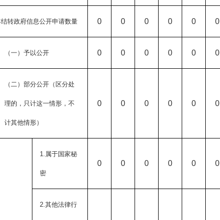
0
0
0
0
0
0
年结转政府信息公开申请数量
0
0
0
0
0
0
（一）予以公开
（二）部分公开
（区分处
0
0
0
0
0
0
理的，只计这一情形，不
计其他情形）
1.
属于国家秘
0
0
0
0
0
0
密
2.
其他法律行