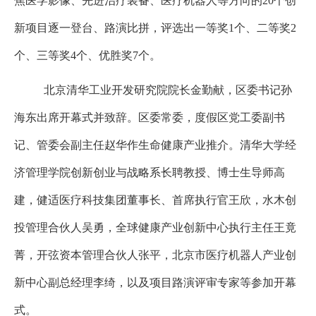
焦医学影像、先进治疗装备、医疗机器人等方向的
20
个创
新项目逐一登台、路演比拼，评选出一等奖
1
个、二等奖
2
个、三等奖
4
个、优胜奖
7
个。
北京清华工业开发研究院院长金勤献，区委书记孙
海东出席开幕式并致辞。区委常委，度假区党工委副书
记、管委会副主任赵华作生命健康产业推介。清华大学经
济管理学院创新创业与战略系长聘教授、博士生导师高
建，健适医疗科技集团董事长、首席执行官王欣，水木创
投管理合伙人吴勇，全球健康产业创新中心执行主任王竟
菁，开弦资本管理合伙人张平，北京市医疗机器人产业创
新中心副总经理李绮，以及项目路演评审专家等参加开幕
式。