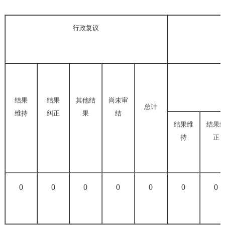
行政复议
结果
结果
其他结
尚未审
总计
维持
纠正
果
结
结果维
结果
持
正
0
0
0
0
0
0
0