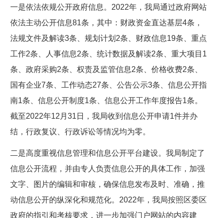
一是依法依规公开政府信息。
202
2
年，我局通过
政府
网站
依法主动公开信息
81
条
，
其中
：财政资金直达基层
4条
，
法规文件及解读3条、规划计划2条、财政信息19条、重点
工作2条、人事信息2条、统计数据及解读2条、重大项目1
条、政府采购2条、权责及监管信息2条、价格收费2条、
国有企业7条、
工作动态
27条
、公告公示
3条、信息公开指
南1条、信息公开制度1条、
信息公开工作年度报告1
条
。
截至202
2
年12月31日，我局收到信息公开申请
1件并办
结
，行政复议、行政诉讼等情况均为零。
二是高度重视信息管理和信息公开平台建设。
我
局
制定了
信息公开流程，并由专人负责信息公开的具体工作，加强
文字、图片的编辑和审核，确保信息发布及时、准确，推
动信息公开的纵深化和规范化。202
2
年，我局按照区委区
政府的指引和考核要求，进一步加强门户网站的内容建