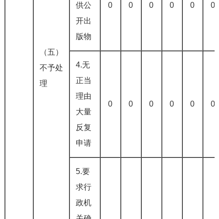
供公
0
0
0
0
0
0
开出
版物
（五）
4.无
不予处
正当
理
理由
0
0
0
0
0
0
大量
反复
申请
5.要
求行
政机
关确