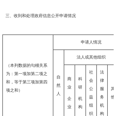
三、收到和处理政府信息公开申请情况
申请人情况
法人或其他组织
（本列数据的勾稽关系
社
法
为：第一项加第二项之
自
商
科
会
律
和，等于第三项加第四
然
业
研
公
服
其
项之和）
人
益
务
他
企
机
组
机
业
构
织
构