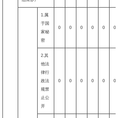
1.属
于国
0
0
0
0
0
0
家秘
密
2.其
他法
律行
政法
0
0
0
0
0
0
规禁
止公
开