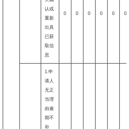
认或
0
0
0
0
0
0
重新
出具
已获
取信
息
1.申
请人
无正
当理
由逾
期不
补