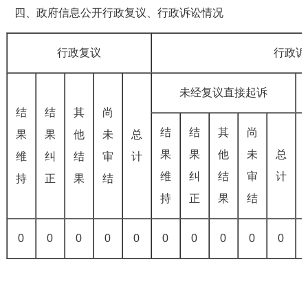
四、政府信息公开行政复议、行政诉讼情况
行政复议
行政诉
未经复议直接起诉
结
结
其
尚
结
结
其
尚
果
果
他
未
总
果
果
他
未
总
维
纠
结
审
计
维
纠
结
审
计
持
正
果
结
持
正
果
结
0
0
0
0
0
0
0
0
0
0