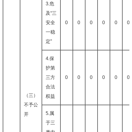
3.危
及“三
安全
0
0
0
0
0
0
一稳
定”
4.保
护第
三方
0
0
0
0
0
0
合法
（三）
权益
不予公
5.属
开
于三