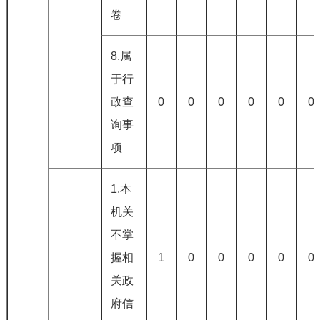
卷
8.属
于行
政查
0
0
0
0
0
0
询事
项
1.本
机关
不掌
握相
1
0
0
0
0
0
关政
府信