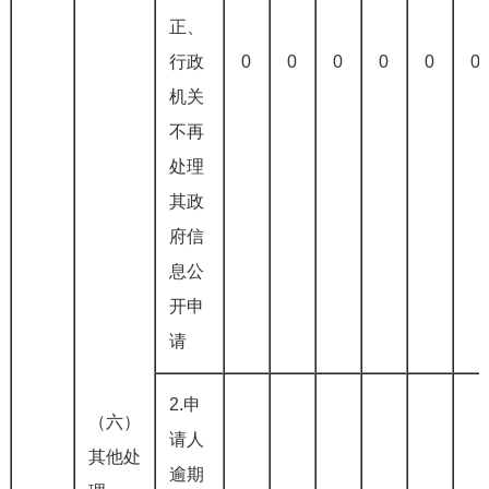
正、
行政
0
0
0
0
0
0
机关
不再
处理
其政
府信
息公
开申
请
2.申
（六）
请人
其他处
逾期