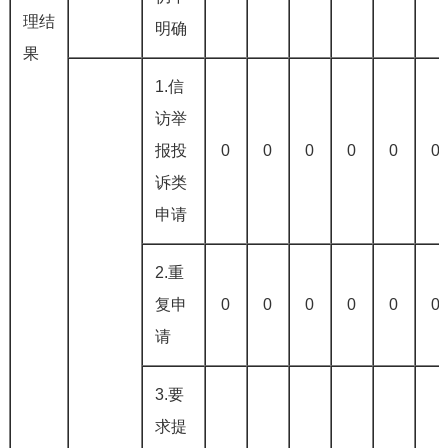
理结
明确
果
1.信
访举
报投
0
0
0
0
0
0
诉类
申请
2.重
复申
0
0
0
0
0
0
请
3.要
求提