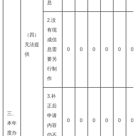
息
2.没
有现
（四）
成信
无法提
息需
0
0
0
0
0
0
供
要另
行制
作
3.补
正后
三、
申请
0
0
0
0
0
0
本年
内容
度办
仍不