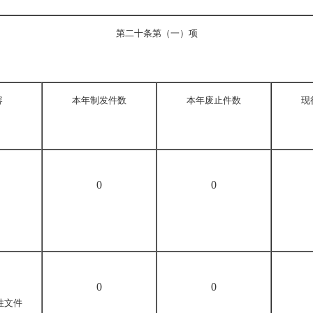
第二十条第（一）项
容
本年
制
发件
数
本年废止件数
现
0
0
0
0
性文件