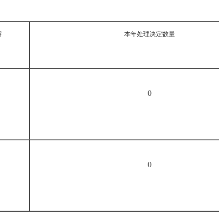
容
本年处理决定数量
0
0