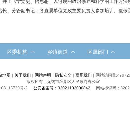
，并上《学党史、悟思想，以过硬的政治修养和科学的工作方法
站长、分管副书记；各直属单位党政主要负责人参加培训。度假
区委机构
乡镇街道
区属部门
站地图
|
关于我们
|
网站声明
|
隐私安全
|
联系我们
|
网站访问量:
47972
版权所有：无锡市滨湖区人民政府办公室
08115729号-2
公安备案号：32021102000842
网站标识码：32021