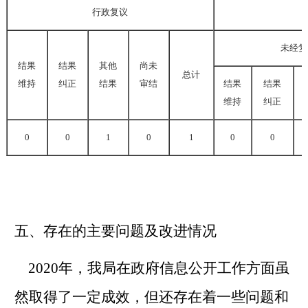
行政复议
未经复
结果
结果
其他
尚未
总计
维持
纠正
结果
审结
结果
结果
维持
纠正
0
0
1
0
1
0
0
五、存在的主要问题及改进情况
2020
年，我局在政府信息公开工作方面虽
然取得了一定成效，但还存在着一些问题和