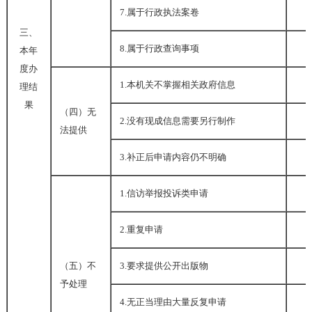
7.
属于行政执法案卷
三、
8.
属于行政查询事项
本年
度办
1.
本机关不掌握相关政府信息
理结
果
（四）无
2.
没有现成信息需要另行制作
法提供
3.
补正后申请内容仍不明确
1.
信访举报投诉类申请
2.
重复申请
（五）不
3.
要求提供公开出版物
予处理
4.
无正当理由大量反复申请