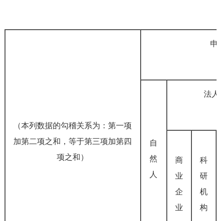
申
法人
（本列数据的勾稽关系为：第一项
加第二项之和，等于第三项加第四
自
项之和）
然
商
科
人
业
研
企
机
业
构