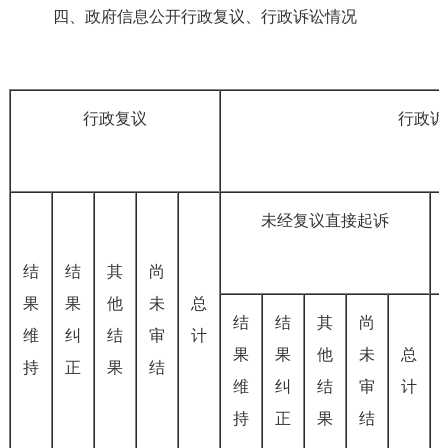
四、政府信息公开行政复议、行政诉讼情况
行政复议
行政诉
未经复议直接起诉
结
结
其
尚
果
果
他
未
总
结
结
其
尚
维
纠
结
审
计
果
果
他
未
总
持
正
果
结
维
纠
结
审
计
持
正
果
结