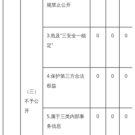
规禁止公开
3.危及“三安全一稳
0
0
0
定”
4.保护第三方合法
0
0
0
权益
（三）
不予公
开
5.属于三类内部事
0
0
0
务信息