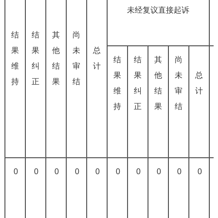
未经复议直接起诉
结
结
其
尚
果
果
他
未
总
结
结
其
尚
维
纠
结
审
计
果
果
他
未
总
持
正
果
结
维
纠
结
审
计
持
正
果
结
0
0
0
0
0
0
0
0
0
0