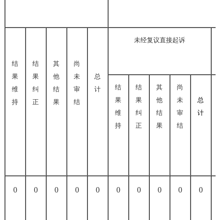
未经复议直接起诉
结
结
其
尚
果
果
他
未
总
结
结
其
尚
维
纠
结
审
计
果
果
他
未
总
持
正
果
结
维
纠
结
审
计
持
正
果
结
0
0
0
0
0
0
0
0
0
0