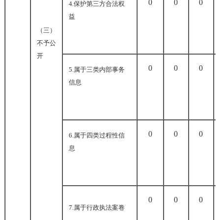
0
0
0
4.
保护第三方合法权
益
（三）
不予公
开
0
0
0
5.
属于三类内部事务
信息
0
0
0
6.
属于四类过程性信
息
0
0
0
7.
属于行政执法案卷