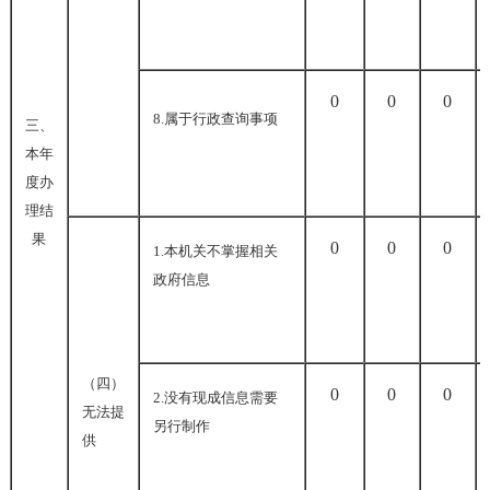
0
0
0
8.
属于行政查询事项
三、
本年
度办
理结
果
0
0
0
1.
本机关不掌握相关
政府信息
（四）
0
0
0
2.
没有现成信息需要
无法提
另行制作
供