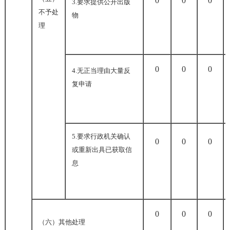
0
0
0
3.
要求提供公开出版
不予处
物
理
0
0
0
4.
无正当理由大量反
复申请
5.
要求行政机关确认
0
0
0
或重新出具已获取信
息
0
0
0
（六）其他处理