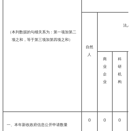
法人
（本列数据的勾稽关系为：第一项加第二
项之和，等于第三项加第四项之和）
自然
人
商
科
业
研
企
机
业
构
0
0
0
一、本年新收政府信息公开申请数量