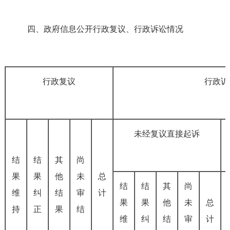
四、政府信息公开行政复议、行政诉讼情况
行政复议
行政诉
未经复议直接起诉
结
结
其
尚
果
果
他
未
总
结
结
其
尚
维
纠
结
审
计
果
果
他
未
总
持
正
果
结
维
纠
结
审
计