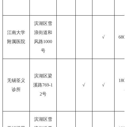
滨湖区雪
江南大学
浪街道和
√
680
附属医院
风路1000
号
滨湖区梁
无锡筌义
180
溪路769-1
√
√
诊所
8
2号
滨湖区雪