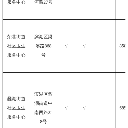
服务中心
河路
27号
荣巷街道
滨湖区梁
社区卫生
溪路868
√
√
858
服务中心
号
滨湖区蠡
蠡湖街道
湖街道中
社区卫生
√
√
685
南西路25
服务中心
8号