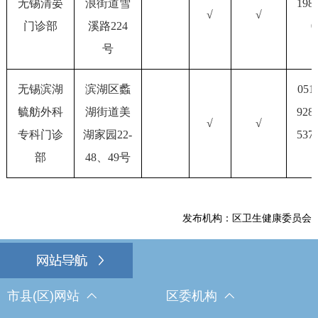
无锡清晏
浪街道雪
198
√
√
门诊部
溪路224
0
号
无锡滨湖
滨湖区蠡
051
毓舫外科
湖街道美
928
√
√
专科门诊
湖家园22-
537
部
48、49号
发布机构：区卫生健康委员会
市县(区)网站
区委机构