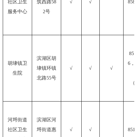
社区卫生
筑西路58
√
√
858
服务中心
2号
855
滨湖区胡
胡埭镇卫
6
，8
埭镇环镇
√
√
√
生院
5
北路55号
（
河埒街道
滨湖区河
社区卫生
埒街道
惠
√
√
851