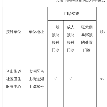
门诊类别
一般
成人
狂犬病
接种单位
单位地址
联
预防
预防
暴露预
接种
接种
防处置
门诊
门诊
门诊
马山街道
滨湖区马
社区卫生
山街道
湖
√
√
859
服务中心
山路
30号