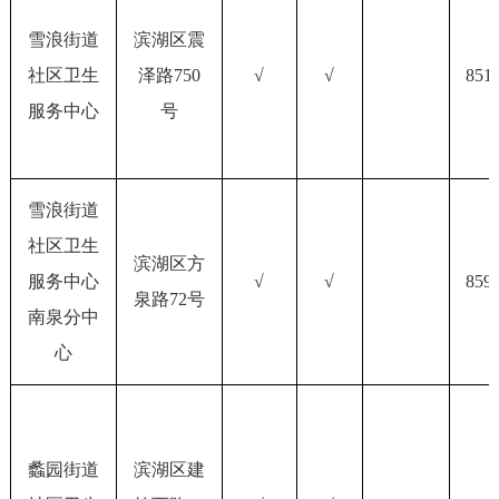
雪浪街道
滨湖区震
社区卫生
泽路750
√
√
851
服务中心
号
雪浪街道
社区卫生
滨湖区方
服务中心
√
√
859
泉路72号
南泉分中
心
蠡园街道
滨湖区建