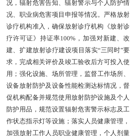
况，辐射危害告知、辐射警示
与
个人防护情
况
、
职业病危害项目申报等
情况
。严格放射
诊疗
机构准入，确保
放射诊疗机构《放射诊
疗许可证》持证率100%
，
‌加强对新建、改
建、扩建放射诊疗建设项目落实“三同时”要
求
，
完成
相关评价及
竣工验收后方可投入使
用
；
强化
设施
、
场所管理
，
监督工作场所
、
设备放射防护
及
设备性能检测达标
情况，督
促机构
配备并规范使用放射防护设施及个人
防护用品，
规范
设置辐射危害警示标志
及
工
作状态指示灯等设施
；
‌‌落实人员健康管理
，
加强放射工作人员职业健康管理，个人剂量