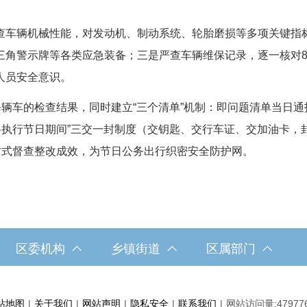
辆机械性能，对发动机、制动系统、轮胎磨损等多项关键指标进
三角警示牌等各类应急装备；三是严查车辆维保记录，逐一核对8
人员安全意识。
辆车的检查结果，同时建立“三个清单”机制：即问题清单当日通
格执行节日期间”三交一封制度（交钥匙、交行车证、交加油卡，
方式督查整改成效，为节日公务出行织密安全防护网。
区委机构
乡镇街道
区属部门
站地图
|
关于我们
|
网站声明
|
隐私安全
|
联系我们
|
网站访问量:
47977