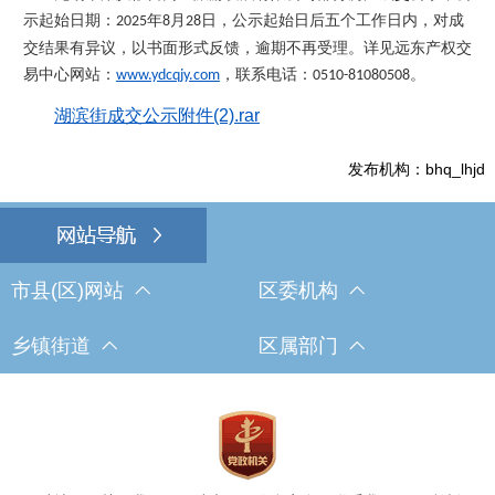
示起始日期：
年
月
日，公示起始日后五个工作日内，对成
20
2
5
8
28
交结果有异议，以书面形式反馈，逾期不再受理。详见远东产权交
易中心网站：
，联系电话：
。
www.ydcqjy.com
0510-81080508
湖滨街成交公示附件(2).rar
发布机构：bhq_lhjd
市县(区)网站
区委机构
乡镇街道
区属部门