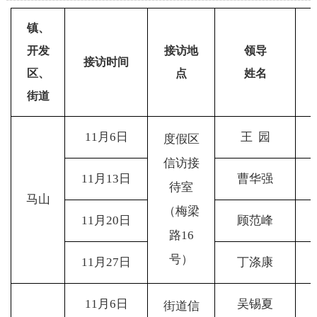
镇、
开发
接访地
领导
接访时间
区、
点
姓名
街道
11
月6日
王 园
度假区
信访接
11
月13日
曹华强
待室
马山
（梅梁
11
月20日
顾范峰
路16
号）
11
月27日
丁涤康
11
月6日
吴锡夏
街道信