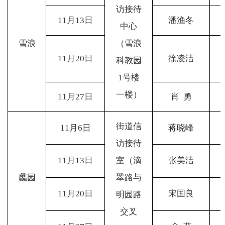
访接待
11
月13日
潘渔冬
中心
雪浪
（雪浪
11
月20日
徐凌洁
科教园
1号楼
一楼）
11
月27日
肖 勇
街道信
11
月6日
蒋晓峰
访接待
11
月13日
室（滴
张美洁
蠡园
翠路与
11
月20日
宋国良
明园路
交叉