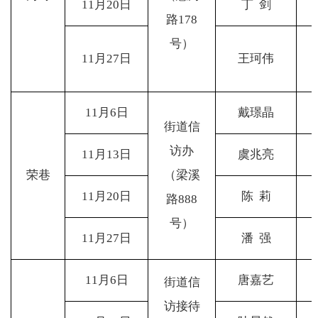
11
月20日
丁 剑
路178
号）
11
月27日
王珂伟
11
月6日
戴璟晶
街道信
访办
11
月13日
虞兆亮
荣巷
（梁溪
11
月20日
陈 莉
路888
号）
11
月27日
潘 强
11
月6日
唐嘉艺
街道信
访接待