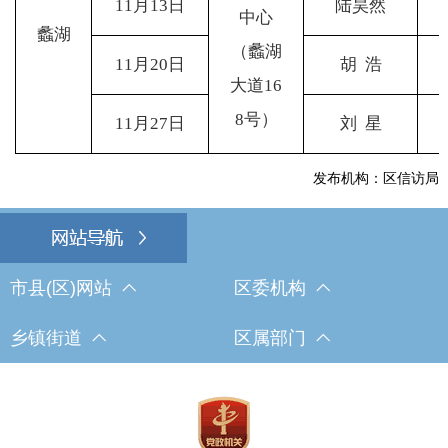
11
月13日
陆昊然
中心
蠡湖
（蠡湖
11
月20日
胡 浩
大道16
8号）
11
月27日
刘 星
发布机构：区信访局
市县(区)网站
区委机构
乡镇街道
区属部门