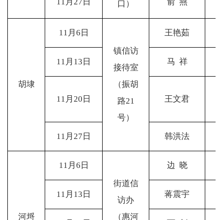
11
月27日
俞 燕
口）
11
月6日
王艳茹
镇信访
11
月13日
马 祥
接待室
胡埭
（振胡
11
月20日
王文君
路21
号）
11
月27日
韩洪法
11
月6日
边 晓
街道信
11
月13日
蒋震宇
访办
河埒
（惠河