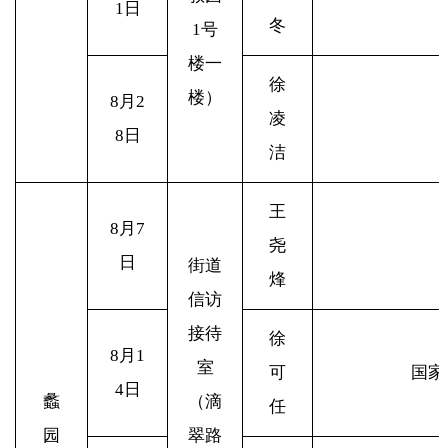
1日
冬
1号
楼一
徐
楼）
8
月2
凌
8日
洁
王
8
月7
尧
日
街道
烽
信访
接待
徐
8
月1
室
可
国家
4日
蠡
（滴
任
园
翠路