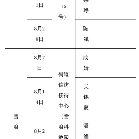
1日
16
琤
号）
8
月2
陈
8日
斌
8
月7
成
日
婧
街道
信访
吴
8
月1
接待
锡
4日
中心
夏
雪
（雪
潘
浪
浪科
8
月2
渔
教园