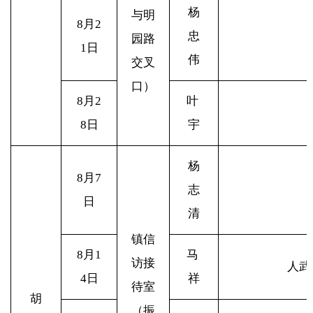
杨
与明
8
月2
忠
园路
1日
伟
交叉
口）
8
月2
叶
8日
宇
杨
8
月7
志
日
清
镇信
8
月1
马
访接
人武
4日
祥
待室
胡
（振