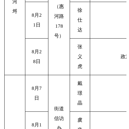
河
（惠
徐
埒
8
月2
河路
仕
1日
178
达
号）
张
8
月2
义
政
8日
虎
戴
8
月7
璟
日
晶
街道
信访
虞
8
月1
办