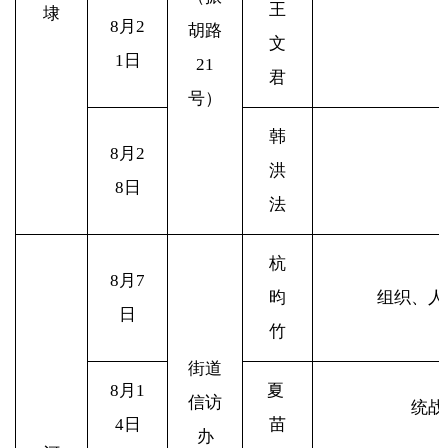
王
埭
8
月2
胡路
文
1日
21
君
号）
韩
8
月2
洪
8日
法
杭
8
月7
昀
组织、人
日
竹
街道
8
月1
夏
信访
统战
4日
苗
办