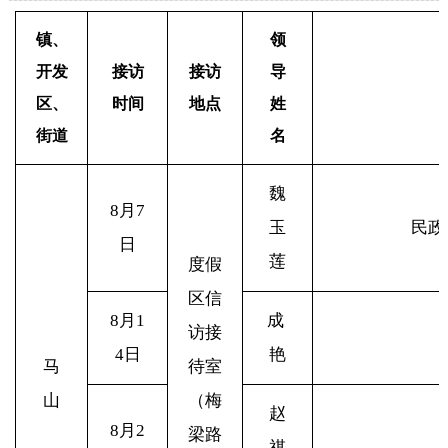
镇、
领
开发
接访
接访
导
区、
时间
地点
姓
街道
名
魏
8
月7
玉
民政
日
莲
度假
区信
8
月1
成
访接
4日
艳
马
待室
山
（梅
赵
8
月2
梁路
祺