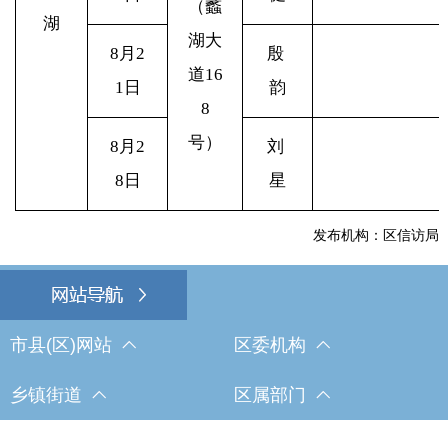
（蠡
湖
湖大
8
月2
殷
道16
1日
韵
8
号）
8
月2
刘
8日
星
发布机构：区信访局
市县(区)网站
区委机构
乡镇街道
区属部门