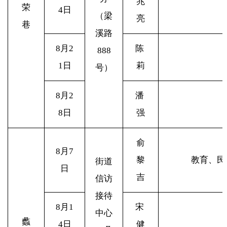
兆
荣
4日
（梁
亮
巷
溪路
8
月2
陈
888
1日
莉
号）
8
月2
潘
8日
强
俞
8
月7
黎
教育、民
街道
日
吉
信访
接待
8
月1
宋
中心
蠡
4日
健