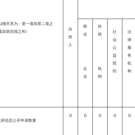
勾稽关系为：第一项加第二项之
商
科
自
项加第四项之和）
社
法
业
研
然
会
律
人
公
服
益
务
组
机
企
机
织
构
业
构
0
0
0
0
0
政府信息公开申请数量