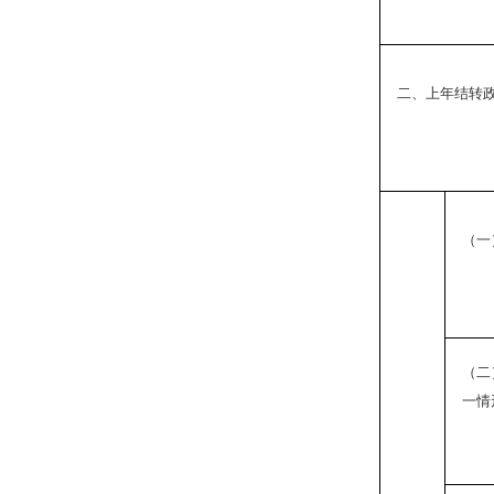
二、上年结转
（一
（二
一情