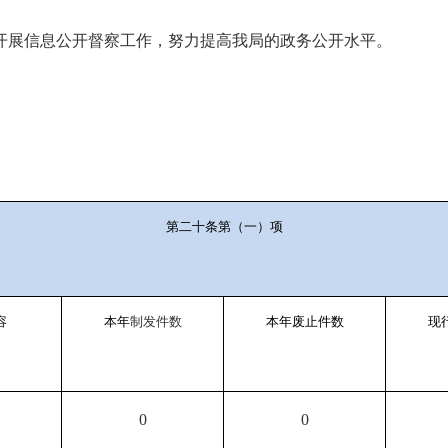
展信息公开督察工作，努力提高我局的政务公开水平。
第二十条第（一）项
容
本年
制发件数
本年废止件数
现
0
0