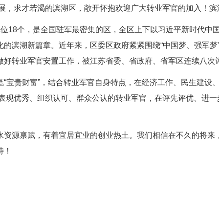
开展，求才若渴的滨湖区，敞开怀抱欢迎广大转业军官的加入！
单位18个，是全国驻军最密集的区，全区上下以习近平新时代中
化的滨湖新篇章。近年来，区委区政府紧紧围绕“中国梦、强军梦
好转业军官安置工作，被江苏省委、省政府、省军区连续八次评
笔“宝贵财富”，结合转业军官自身特点，在经济工作、民生建设
对于表现优秀、组织认可、群众公认的转业军官，在评先评优、进
水资源禀赋，有着宜居宜业的创业热土。我们相信在不久的将来
待！