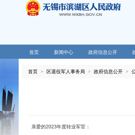
首页
新闻中心
政府信息公开
首页
>
区退役军人事务局
>
政府信息公开
>
亲爱的2023年度转业军官：